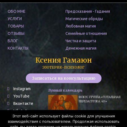
ОБО МНЕ
Предсказания - Гадания
УСЛУГИ
Магические обряды
ТОВАРЫ
Любовная магия
ОТЗЫВЫ
Семейные отношения
БЛОГ
Чистка и защита
КОНТАКТЫ
Денежная магия
Ксения Гамаюн
ЭЗОТЕРИК-ПСИХОЛОГ
Записаться на консультацию
Instagram
Лунный календарь
YouTube
ФОКУС ГРУППА «ТОТАЛЬНАЯ
ПЕРЕЗАГРУЗКА. 40»
Вконтакте
WhatsApp
Сегодня суббота – день
Этот веб-сайт использует файлы cookie для улучшения
Telegram
сурового, но справедливого
взаимодействия с пользователем. Продолжая использовать
Сатурна.
Tiktok
сайт, вы даете согласие на использование файлов cookie.